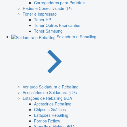
Carregadores para Portáteis
Redes e Conectividade
(15)
Toner e Impressão
Toner HP
Toner Outros Fabricantes
Toner Samsung
Soldadura e Reballing
Ver tudo Soldadura e Reballing
Acessórios de Soldadura
(126)
Estações de Reballing BGA
Acessórios Reballing
Chipsets Gráficos
Estações Reballing
Fornos Reflow
Stencils e Moldes BGA