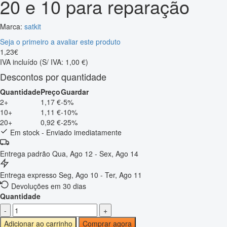
20 e 10 para reparação
Marca:
satkit
Seja o primeiro a avaliar este produto
1
,
23
€
IVA incluído
(S/ IVA: 1,00 €)
Descontos por quantidade
Quantidade
Preço
Guardar
2+
1,17 €
-5%
10+
1,11 €
-10%
20+
0,92 €
-25%
Em stock - Enviado imediatamente
Entrega padrão
Qua, Ago 12 - Sex, Ago 14
Entrega expresso
Seg, Ago 10 - Ter, Ago 11
Devoluções em 30 dias
Quantidade
-
+
Adicionar ao carrinho
Comprar agora