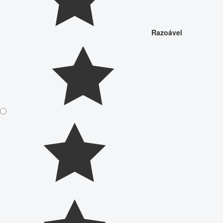
Razoável