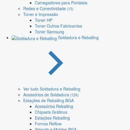
Carregadores para Portáteis
Redes e Conectividade
(15)
Toner e Impressão
Toner HP
Toner Outros Fabricantes
Toner Samsung
Soldadura e Reballing
Ver tudo Soldadura e Reballing
Acessórios de Soldadura
(126)
Estações de Reballing BGA
Acessórios Reballing
Chipsets Gráficos
Estações Reballing
Fornos Reflow
Stencils e Moldes BGA