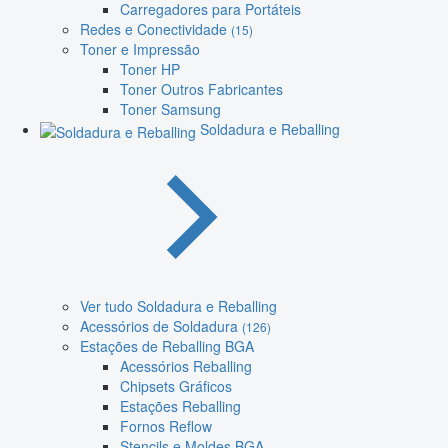
Carregadores para Portáteis
Redes e Conectividade
(15)
Toner e Impressão
Toner HP
Toner Outros Fabricantes
Toner Samsung
Soldadura e Reballing
Ver tudo Soldadura e Reballing
Acessórios de Soldadura
(126)
Estações de Reballing BGA
Acessórios Reballing
Chipsets Gráficos
Estações Reballing
Fornos Reflow
Stencils e Moldes BGA