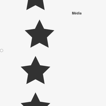
Média