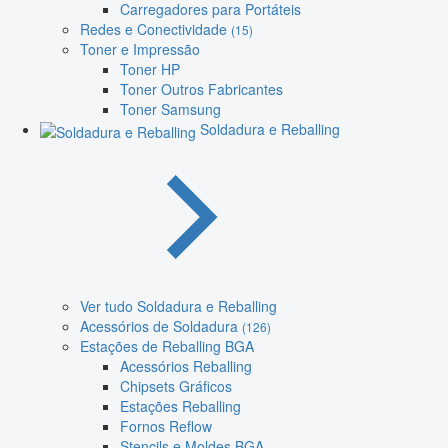
Carregadores para Portáteis
Redes e Conectividade
(15)
Toner e Impressão
Toner HP
Toner Outros Fabricantes
Toner Samsung
Soldadura e Reballing
Ver tudo Soldadura e Reballing
Acessórios de Soldadura
(126)
Estações de Reballing BGA
Acessórios Reballing
Chipsets Gráficos
Estações Reballing
Fornos Reflow
Stencils e Moldes BGA