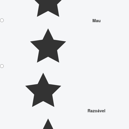
Mau
Razoável