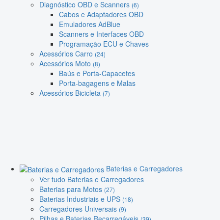
Diagnóstico OBD e Scanners
(6)
Cabos e Adaptadores OBD
Emuladores AdBlue
Scanners e Interfaces OBD
Programação ECU e Chaves
Acessórios Carro
(24)
Acessórios Moto
(8)
Baús e Porta-Capacetes
Porta-bagagens e Malas
Acessórios Bicicleta
(7)
Baterias e Carregadores
Ver tudo Baterias e Carregadores
Baterias para Motos
(27)
Baterias Industriais e UPS
(18)
Carregadores Universais
(9)
Pilhas e Baterias Recarregáveis
(39)