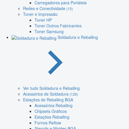
Carregadores para Portáteis
Redes e Conectividade
(15)
Toner e Impressão
Toner HP
Toner Outros Fabricantes
Toner Samsung
Soldadura e Reballing
Ver tudo Soldadura e Reballing
Acessórios de Soldadura
(126)
Estações de Reballing BGA
Acessórios Reballing
Chipsets Gráficos
Estações Reballing
Fornos Reflow
Stencils e Moldes BGA