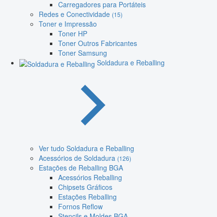
Carregadores para Portáteis
Redes e Conectividade
(15)
Toner e Impressão
Toner HP
Toner Outros Fabricantes
Toner Samsung
Soldadura e Reballing
Ver tudo Soldadura e Reballing
Acessórios de Soldadura
(126)
Estações de Reballing BGA
Acessórios Reballing
Chipsets Gráficos
Estações Reballing
Fornos Reflow
Stencils e Moldes BGA