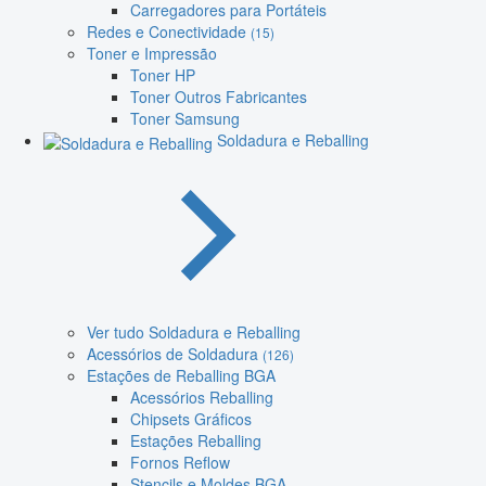
Carregadores para Portáteis
Redes e Conectividade
(15)
Toner e Impressão
Toner HP
Toner Outros Fabricantes
Toner Samsung
Soldadura e Reballing
Ver tudo Soldadura e Reballing
Acessórios de Soldadura
(126)
Estações de Reballing BGA
Acessórios Reballing
Chipsets Gráficos
Estações Reballing
Fornos Reflow
Stencils e Moldes BGA