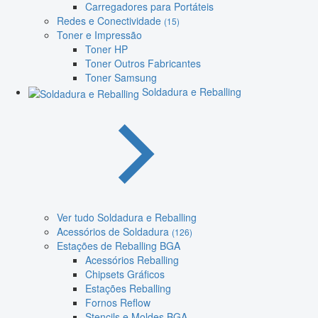
Carregadores para Portáteis
Redes e Conectividade
(15)
Toner e Impressão
Toner HP
Toner Outros Fabricantes
Toner Samsung
Soldadura e Reballing
Ver tudo Soldadura e Reballing
Acessórios de Soldadura
(126)
Estações de Reballing BGA
Acessórios Reballing
Chipsets Gráficos
Estações Reballing
Fornos Reflow
Stencils e Moldes BGA