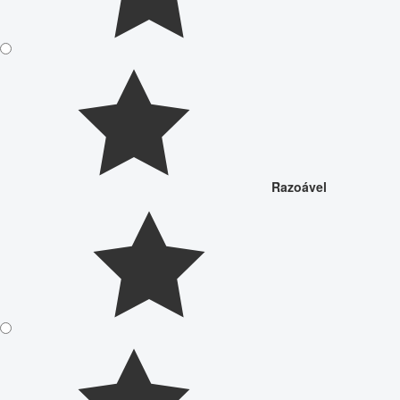
Razoável