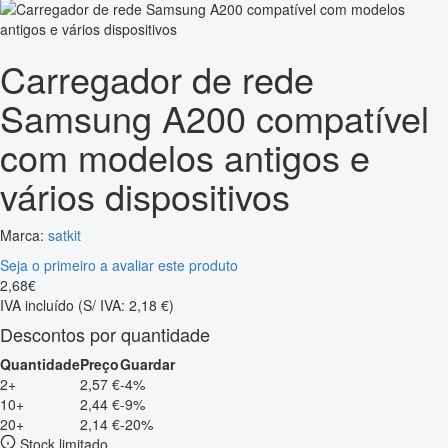
Carregador de rede
Samsung A200 compatível
com modelos antigos e
vários dispositivos
Marca:
satkit
Seja o primeiro a avaliar este produto
2
,
68
€
IVA incluído
(S/ IVA: 2,18 €)
Descontos por quantidade
Quantidade
Preço
Guardar
2+
2,57 €
-4%
10+
2,44 €
-9%
20+
2,14 €
-20%
Stock limitado