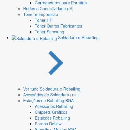
Carregadores para Portáteis
Redes e Conectividade
(15)
Toner e Impressão
Toner HP
Toner Outros Fabricantes
Toner Samsung
Soldadura e Reballing
Ver tudo Soldadura e Reballing
Acessórios de Soldadura
(126)
Estações de Reballing BGA
Acessórios Reballing
Chipsets Gráficos
Estações Reballing
Fornos Reflow
Stencils e Moldes BGA