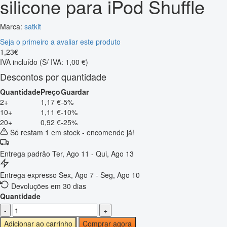
silicone para iPod Shuffle
Marca:
satkit
Seja o primeiro a avaliar este produto
1
,
23
€
IVA incluído
(S/ IVA: 1,00 €)
Descontos por quantidade
Quantidade
Preço
Guardar
2+
1,17 €
-5%
10+
1,11 €
-10%
20+
0,92 €
-25%
Só restam 1 em stock - encomende já!
Entrega padrão
Ter, Ago 11 - Qui, Ago 13
Entrega expresso
Sex, Ago 7 - Seg, Ago 10
Devoluções em 30 dias
Quantidade
-
+
Adicionar ao carrinho
Comprar agora