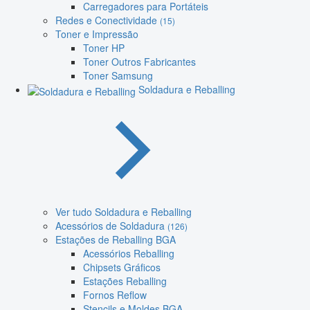
Carregadores para Portáteis
Redes e Conectividade
(15)
Toner e Impressão
Toner HP
Toner Outros Fabricantes
Toner Samsung
Soldadura e Reballing
Ver tudo Soldadura e Reballing
Acessórios de Soldadura
(126)
Estações de Reballing BGA
Acessórios Reballing
Chipsets Gráficos
Estações Reballing
Fornos Reflow
Stencils e Moldes BGA