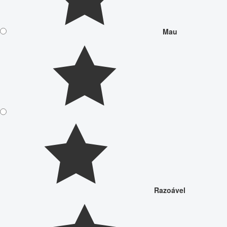
Mau
Razoável