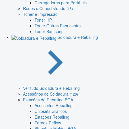
Carregadores para Portáteis
Redes e Conectividade
(15)
Toner e Impressão
Toner HP
Toner Outros Fabricantes
Toner Samsung
Soldadura e Reballing
Ver tudo Soldadura e Reballing
Acessórios de Soldadura
(126)
Estações de Reballing BGA
Acessórios Reballing
Chipsets Gráficos
Estações Reballing
Fornos Reflow
Stencils e Moldes BGA