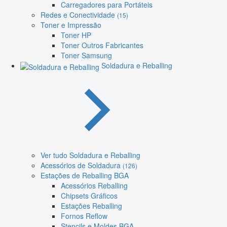
Carregadores para Portáteis
Redes e Conectividade
(15)
Toner e Impressão
Toner HP
Toner Outros Fabricantes
Toner Samsung
Soldadura e Reballing
Ver tudo Soldadura e Reballing
Acessórios de Soldadura
(126)
Estações de Reballing BGA
Acessórios Reballing
Chipsets Gráficos
Estações Reballing
Fornos Reflow
Stencils e Moldes BGA