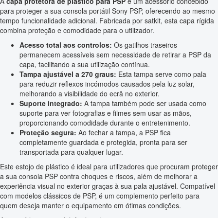
A
capa protetora de plástico para PSP
é um acessório concebido
para proteger a sua consola portátil Sony PSP, oferecendo ao mesmo
tempo funcionalidade adicional. Fabricada por satkit, esta capa rígida
combina proteção e comodidade para o utilizador.
Acesso total aos controlos:
Os gatilhos traseiros
permanecem acessíveis sem necessidade de retirar a PSP da
capa, facilitando a sua utilização contínua.
Tampa ajustável a 270 graus:
Esta tampa serve como pala
para reduzir reflexos incómodos causados pela luz solar,
melhorando a visibilidade do ecrã no exterior.
Suporte integrado:
A tampa também pode ser usada como
suporte para ver fotografias e filmes sem usar as mãos,
proporcionando comodidade durante o entretenimento.
Proteção segura:
Ao fechar a tampa, a PSP fica
completamente guardada e protegida, pronta para ser
transportada para qualquer lugar.
Este estojo de plástico é ideal para utilizadores que procuram proteger
a sua consola PSP contra choques e riscos, além de melhorar a
experiência visual no exterior graças à sua pala ajustável. Compatível
com modelos clássicos de PSP, é um complemento perfeito para
quem deseja manter o equipamento em ótimas condições.