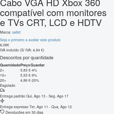
Cabo VGA HD Xbox 360
compatível com monitores
e TVs CRT, LCD e HDTV
Marca:
satkit
Seja o primeiro a avaliar este produto
6
,
08
€
IVA incluído
(S/ IVA: 4,94 €)
Descontos por quantidade
Quantidade
Preço
Guardar
2+
5,83 €
-4%
10+
5,53 €
-9%
20+
4,86 €
-20%
Esgotado
Entrega padrão
Qui, Ago 13 - Seg, Ago 17
Entrega expresso
Ter, Ago 11 - Qua, Ago 12
Devoluções em 30 dias