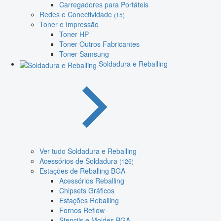
Carregadores para Portáteis
Redes e Conectividade
(15)
Toner e Impressão
Toner HP
Toner Outros Fabricantes
Toner Samsung
Soldadura e Reballing
Ver tudo Soldadura e Reballing
Acessórios de Soldadura
(126)
Estações de Reballing BGA
Acessórios Reballing
Chipsets Gráficos
Estações Reballing
Fornos Reflow
Stencils e Moldes BGA