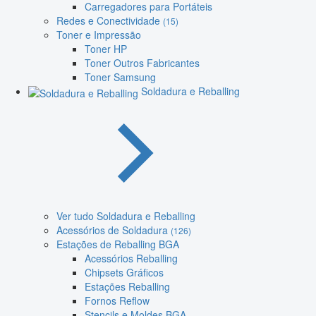
Carregadores para Portáteis
Redes e Conectividade
(15)
Toner e Impressão
Toner HP
Toner Outros Fabricantes
Toner Samsung
Soldadura e Reballing
Ver tudo Soldadura e Reballing
Acessórios de Soldadura
(126)
Estações de Reballing BGA
Acessórios Reballing
Chipsets Gráficos
Estações Reballing
Fornos Reflow
Stencils e Moldes BGA