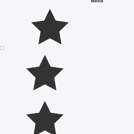
Média