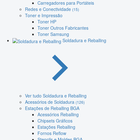
Carregadores para Portáteis
Redes e Conectividade
(15)
Toner e Impressão
Toner HP
Toner Outros Fabricantes
Toner Samsung
Soldadura e Reballing
Ver tudo Soldadura e Reballing
Acessórios de Soldadura
(126)
Estações de Reballing BGA
Acessórios Reballing
Chipsets Gráficos
Estações Reballing
Fornos Reflow
Stencils e Moldes BGA