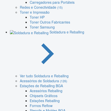
Carregadores para Portáteis
Redes e Conectividade
(15)
Toner e Impressão
Toner HP
Toner Outros Fabricantes
Toner Samsung
Soldadura e Reballing
Ver tudo Soldadura e Reballing
Acessórios de Soldadura
(126)
Estações de Reballing BGA
Acessórios Reballing
Chipsets Gráficos
Estações Reballing
Fornos Reflow
Stencils e Moldes BGA