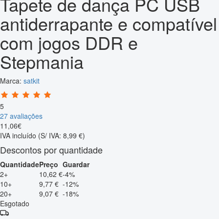
Tapete de dança PC USB
antiderrapante e compatível
com jogos DDR e
Stepmania
Marca:
satkit
5
27 avaliações
11
,
06
€
IVA incluído
(S/ IVA: 8,99 €)
Descontos por quantidade
Quantidade
Preço
Guardar
2+
10,62 €
-4%
10+
9,77 €
-12%
20+
9,07 €
-18%
Esgotado