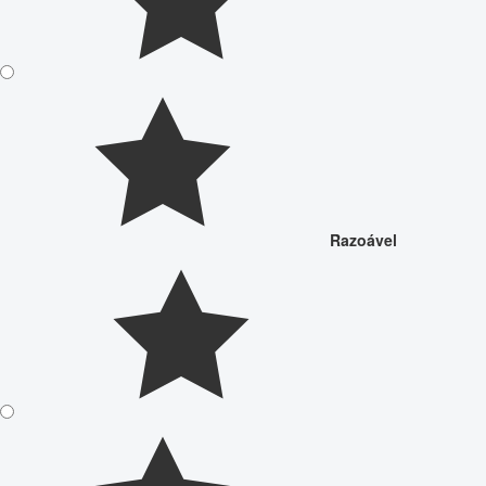
Razoável