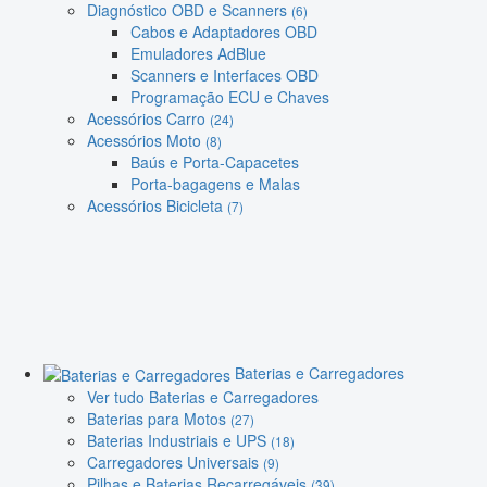
Diagnóstico OBD e Scanners
(6)
Cabos e Adaptadores OBD
Emuladores AdBlue
Scanners e Interfaces OBD
Programação ECU e Chaves
Acessórios Carro
(24)
Acessórios Moto
(8)
Baús e Porta-Capacetes
Porta-bagagens e Malas
Acessórios Bicicleta
(7)
Baterias e Carregadores
Ver tudo Baterias e Carregadores
Baterias para Motos
(27)
Baterias Industriais e UPS
(18)
Carregadores Universais
(9)
Pilhas e Baterias Recarregáveis
(39)