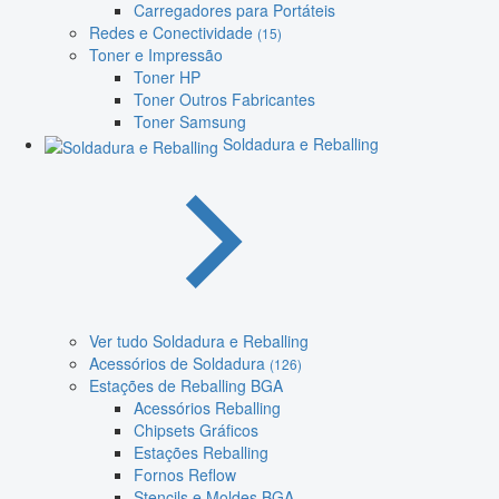
Carregadores para Portáteis
Redes e Conectividade
(15)
Toner e Impressão
Toner HP
Toner Outros Fabricantes
Toner Samsung
Soldadura e Reballing
Ver tudo Soldadura e Reballing
Acessórios de Soldadura
(126)
Estações de Reballing BGA
Acessórios Reballing
Chipsets Gráficos
Estações Reballing
Fornos Reflow
Stencils e Moldes BGA