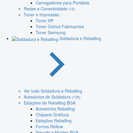
Carregadores para Portáteis
Redes e Conectividade
(15)
Toner e Impressão
Toner HP
Toner Outros Fabricantes
Toner Samsung
Soldadura e Reballing
Ver tudo Soldadura e Reballing
Acessórios de Soldadura
(126)
Estações de Reballing BGA
Acessórios Reballing
Chipsets Gráficos
Estações Reballing
Fornos Reflow
Stencils e Moldes BGA