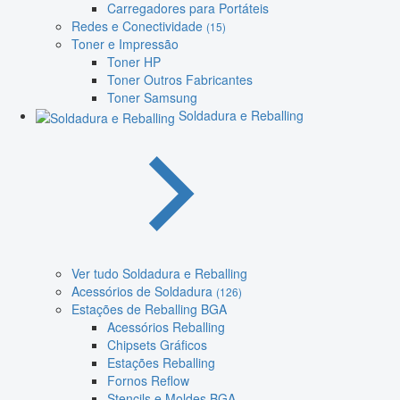
Carregadores para Portáteis
Redes e Conectividade
(15)
Toner e Impressão
Toner HP
Toner Outros Fabricantes
Toner Samsung
Soldadura e Reballing
Ver tudo Soldadura e Reballing
Acessórios de Soldadura
(126)
Estações de Reballing BGA
Acessórios Reballing
Chipsets Gráficos
Estações Reballing
Fornos Reflow
Stencils e Moldes BGA