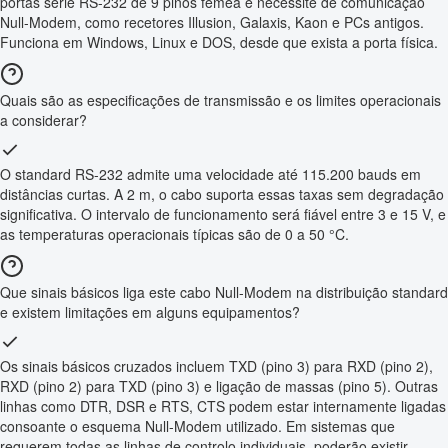
portas série RS-232 de 9 pinos fêmea e necessite de comunicação
Null-Modem, como recetores Illusion, Galaxis, Kaon e PCs antigos.
Funciona em Windows, Linux e DOS, desde que exista a porta física.
Quais são as especificações de transmissão e os limites operacionais
a considerar?
O standard RS-232 admite uma velocidade até 115.200 bauds em
distâncias curtas. A 2 m, o cabo suporta essas taxas sem degradação
significativa. O intervalo de funcionamento será fiável entre 3 e 15 V, e
as temperaturas operacionais típicas são de 0 a 50 °C.
Que sinais básicos liga este cabo Null-Modem na distribuição standard
e existem limitações em alguns equipamentos?
Os sinais básicos cruzados incluem TXD (pino 3) para RXD (pino 2),
RXD (pino 2) para TXD (pino 3) e ligação de massas (pino 5). Outras
linhas como DTR, DSR e RTS, CTS podem estar internamente ligadas
consoante o esquema Null-Modem utilizado. Em sistemas que
requerem todas as linhas de controlo individuais, poderão existir