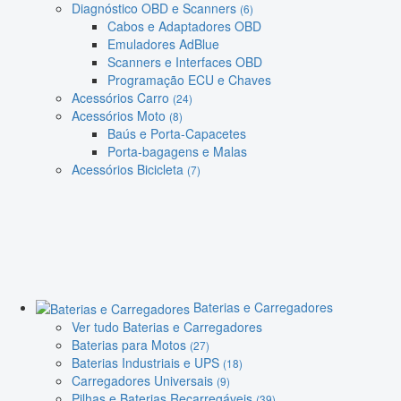
Diagnóstico OBD e Scanners
(6)
Cabos e Adaptadores OBD
Emuladores AdBlue
Scanners e Interfaces OBD
Programação ECU e Chaves
Acessórios Carro
(24)
Acessórios Moto
(8)
Baús e Porta-Capacetes
Porta-bagagens e Malas
Acessórios Bicicleta
(7)
Baterias e Carregadores
Ver tudo Baterias e Carregadores
Baterias para Motos
(27)
Baterias Industriais e UPS
(18)
Carregadores Universais
(9)
Pilhas e Baterias Recarregáveis
(39)