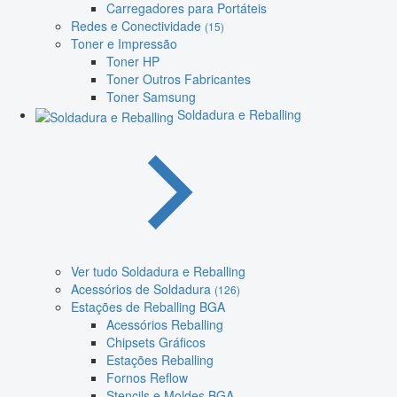
Carregadores para Portáteis
Redes e Conectividade
(15)
Toner e Impressão
Toner HP
Toner Outros Fabricantes
Toner Samsung
Soldadura e Reballing
Ver tudo Soldadura e Reballing
Acessórios de Soldadura
(126)
Estações de Reballing BGA
Acessórios Reballing
Chipsets Gráficos
Estações Reballing
Fornos Reflow
Stencils e Moldes BGA