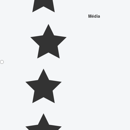
Média