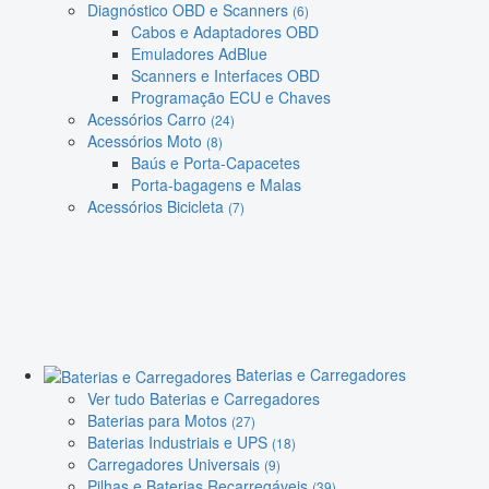
Diagnóstico OBD e Scanners
(6)
Cabos e Adaptadores OBD
Emuladores AdBlue
Scanners e Interfaces OBD
Programação ECU e Chaves
Acessórios Carro
(24)
Acessórios Moto
(8)
Baús e Porta-Capacetes
Porta-bagagens e Malas
Acessórios Bicicleta
(7)
Baterias e Carregadores
Ver tudo Baterias e Carregadores
Baterias para Motos
(27)
Baterias Industriais e UPS
(18)
Carregadores Universais
(9)
Pilhas e Baterias Recarregáveis
(39)