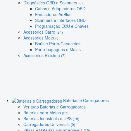
Diagnóstico OBD e Scanners
(6)
Cabos e Adaptadores OBD
Emuladores AdBlue
Scanners e Interfaces OBD
Programação ECU e Chaves
Acessórios Carro
(24)
Acessórios Moto
(8)
Baús e Porta-Capacetes
Porta-bagagens e Malas
Acessórios Bicicleta
(7)
Baterias e Carregadores
Ver tudo Baterias e Carregadores
Baterias para Motos
(27)
Baterias Industriais e UPS
(18)
Carregadores Universais
(9)
Pilhas e Baterias Recarregáveis
(39)