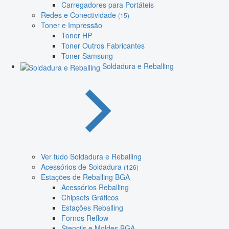
Carregadores para Portáteis
Redes e Conectividade
(15)
Toner e Impressão
Toner HP
Toner Outros Fabricantes
Toner Samsung
Soldadura e Reballing
Ver tudo Soldadura e Reballing
Acessórios de Soldadura
(126)
Estações de Reballing BGA
Acessórios Reballing
Chipsets Gráficos
Estações Reballing
Fornos Reflow
Stencils e Moldes BGA