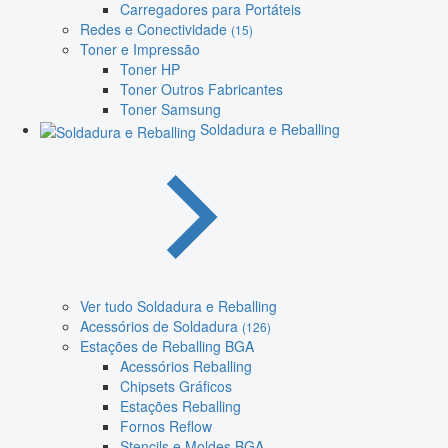
Carregadores para Portáteis
Redes e Conectividade
(15)
Toner e Impressão
Toner HP
Toner Outros Fabricantes
Toner Samsung
Soldadura e Reballing
Ver tudo Soldadura e Reballing
Acessórios de Soldadura
(126)
Estações de Reballing BGA
Acessórios Reballing
Chipsets Gráficos
Estações Reballing
Fornos Reflow
Stencils e Moldes BGA