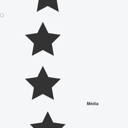
Média