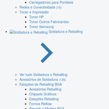
Carregadores para Portáteis
Redes e Conectividade
(15)
Toner e Impressão
Toner HP
Toner Outros Fabricantes
Toner Samsung
Soldadura e Reballing
Ver tudo Soldadura e Reballing
Acessórios de Soldadura
(126)
Estações de Reballing BGA
Acessórios Reballing
Chipsets Gráficos
Estações Reballing
Fornos Reflow
Stencils e Moldes BGA