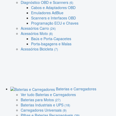
Diagnóstico OBD e Scanners
(6)
Cabos e Adaptadores OBD
Emuladores AdBlue
Scanners e Interfaces OBD
Programação ECU e Chaves
Acessórios Carro
(24)
Acessórios Moto
(8)
Baús e Porta-Capacetes
Porta-bagagens e Malas
Acessórios Bicicleta
(7)
Baterias e Carregadores
Ver tudo Baterias e Carregadores
Baterias para Motos
(27)
Baterias Industriais e UPS
(18)
Carregadores Universais
(9)
Pilhas e Baterias Recarregáveis
(39)