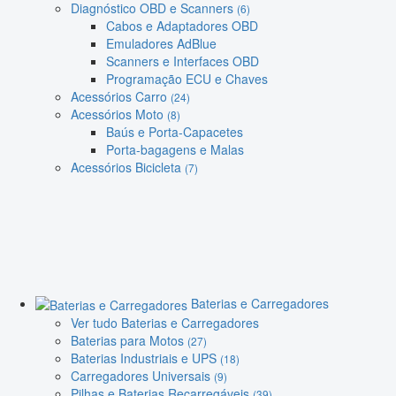
Diagnóstico OBD e Scanners
(6)
Cabos e Adaptadores OBD
Emuladores AdBlue
Scanners e Interfaces OBD
Programação ECU e Chaves
Acessórios Carro
(24)
Acessórios Moto
(8)
Baús e Porta-Capacetes
Porta-bagagens e Malas
Acessórios Bicicleta
(7)
Baterias e Carregadores
Ver tudo Baterias e Carregadores
Baterias para Motos
(27)
Baterias Industriais e UPS
(18)
Carregadores Universais
(9)
Pilhas e Baterias Recarregáveis
(39)