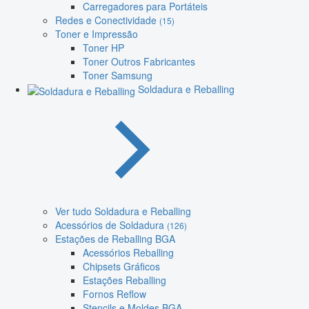
Carregadores para Portáteis
Redes e Conectividade
(15)
Toner e Impressão
Toner HP
Toner Outros Fabricantes
Toner Samsung
Soldadura e Reballing
Ver tudo Soldadura e Reballing
Acessórios de Soldadura
(126)
Estações de Reballing BGA
Acessórios Reballing
Chipsets Gráficos
Estações Reballing
Fornos Reflow
Stencils e Moldes BGA