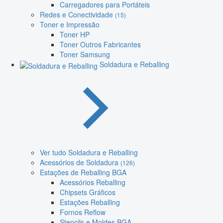
Carregadores para Portáteis
Redes e Conectividade
(15)
Toner e Impressão
Toner HP
Toner Outros Fabricantes
Toner Samsung
Soldadura e Reballing
Ver tudo Soldadura e Reballing
Acessórios de Soldadura
(126)
Estações de Reballing BGA
Acessórios Reballing
Chipsets Gráficos
Estações Reballing
Fornos Reflow
Stencils e Moldes BGA