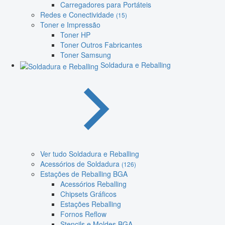
Carregadores para Portáteis
Redes e Conectividade
(15)
Toner e Impressão
Toner HP
Toner Outros Fabricantes
Toner Samsung
Soldadura e Reballing
Ver tudo Soldadura e Reballing
Acessórios de Soldadura
(126)
Estações de Reballing BGA
Acessórios Reballing
Chipsets Gráficos
Estações Reballing
Fornos Reflow
Stencils e Moldes BGA