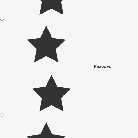
Razoável