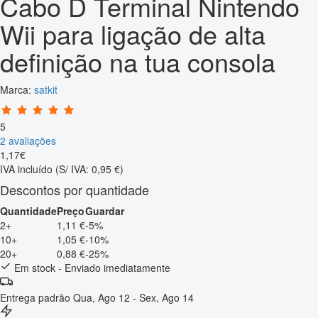
Cabo D Terminal Nintendo
Wii para ligação de alta
definição na tua consola
Marca:
satkit
5
2 avaliações
1
,
17
€
IVA incluído
(S/ IVA: 0,95 €)
Descontos por quantidade
Quantidade
Preço
Guardar
2+
1,11 €
-5%
10+
1,05 €
-10%
20+
0,88 €
-25%
Em stock - Enviado imediatamente
Entrega padrão
Qua, Ago 12 - Sex, Ago 14