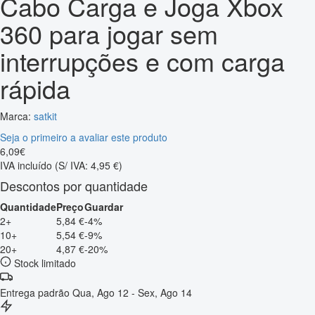
Cabo Carga e Joga Xbox
360 para jogar sem
interrupções e com carga
rápida
Marca:
satkit
Seja o primeiro a avaliar este produto
6
,
09
€
IVA incluído
(S/ IVA: 4,95 €)
Descontos por quantidade
Quantidade
Preço
Guardar
2+
5,84 €
-4%
10+
5,54 €
-9%
20+
4,87 €
-20%
Stock limitado
Entrega padrão
Qua, Ago 12 - Sex, Ago 14