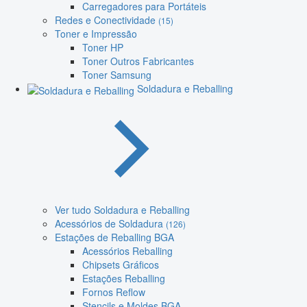
Carregadores para Portáteis
Redes e Conectividade
(15)
Toner e Impressão
Toner HP
Toner Outros Fabricantes
Toner Samsung
Soldadura e Reballing
Ver tudo Soldadura e Reballing
Acessórios de Soldadura
(126)
Estações de Reballing BGA
Acessórios Reballing
Chipsets Gráficos
Estações Reballing
Fornos Reflow
Stencils e Moldes BGA