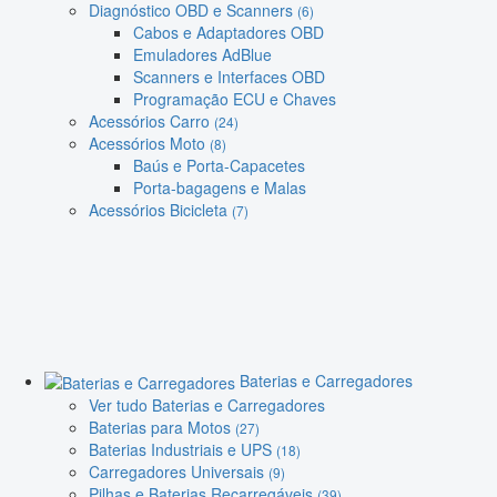
Diagnóstico OBD e Scanners
(6)
Cabos e Adaptadores OBD
Emuladores AdBlue
Scanners e Interfaces OBD
Programação ECU e Chaves
Acessórios Carro
(24)
Acessórios Moto
(8)
Baús e Porta-Capacetes
Porta-bagagens e Malas
Acessórios Bicicleta
(7)
Baterias e Carregadores
Ver tudo Baterias e Carregadores
Baterias para Motos
(27)
Baterias Industriais e UPS
(18)
Carregadores Universais
(9)
Pilhas e Baterias Recarregáveis
(39)