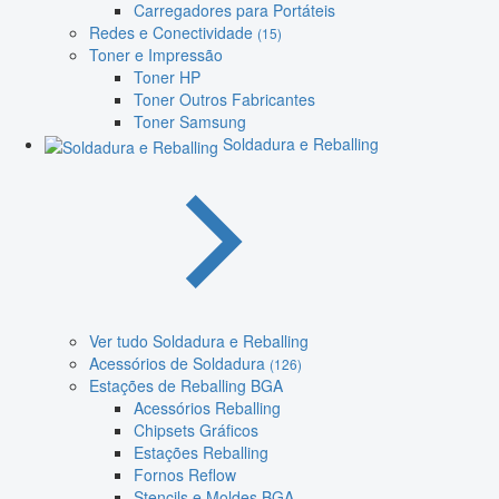
Carregadores para Portáteis
Redes e Conectividade
(15)
Toner e Impressão
Toner HP
Toner Outros Fabricantes
Toner Samsung
Soldadura e Reballing
Ver tudo Soldadura e Reballing
Acessórios de Soldadura
(126)
Estações de Reballing BGA
Acessórios Reballing
Chipsets Gráficos
Estações Reballing
Fornos Reflow
Stencils e Moldes BGA