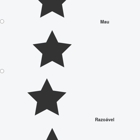
Mau
Razoável