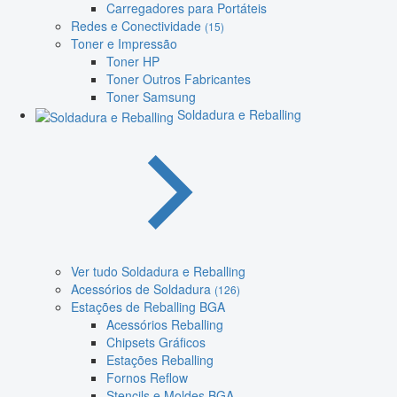
Carregadores para Portáteis
Redes e Conectividade
(15)
Toner e Impressão
Toner HP
Toner Outros Fabricantes
Toner Samsung
Soldadura e Reballing
Ver tudo Soldadura e Reballing
Acessórios de Soldadura
(126)
Estações de Reballing BGA
Acessórios Reballing
Chipsets Gráficos
Estações Reballing
Fornos Reflow
Stencils e Moldes BGA