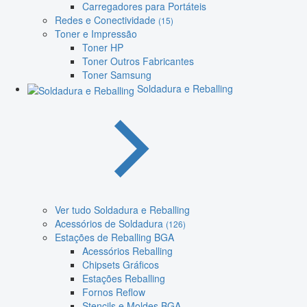
Carregadores para Portáteis
Redes e Conectividade
(15)
Toner e Impressão
Toner HP
Toner Outros Fabricantes
Toner Samsung
Soldadura e Reballing
Ver tudo Soldadura e Reballing
Acessórios de Soldadura
(126)
Estações de Reballing BGA
Acessórios Reballing
Chipsets Gráficos
Estações Reballing
Fornos Reflow
Stencils e Moldes BGA