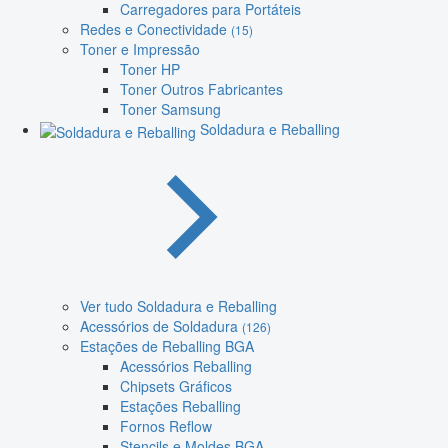
Carregadores para Portáteis
Redes e Conectividade
(15)
Toner e Impressão
Toner HP
Toner Outros Fabricantes
Toner Samsung
Soldadura e Reballing
Ver tudo Soldadura e Reballing
Acessórios de Soldadura
(126)
Estações de Reballing BGA
Acessórios Reballing
Chipsets Gráficos
Estações Reballing
Fornos Reflow
Stencils e Moldes BGA