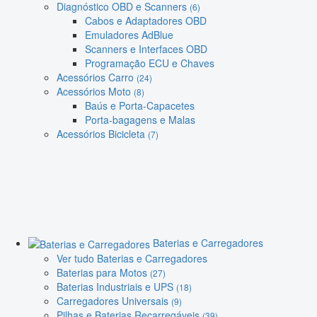
Diagnóstico OBD e Scanners
(6)
Cabos e Adaptadores OBD
Emuladores AdBlue
Scanners e Interfaces OBD
Programação ECU e Chaves
Acessórios Carro
(24)
Acessórios Moto
(8)
Baús e Porta-Capacetes
Porta-bagagens e Malas
Acessórios Bicicleta
(7)
Baterias e Carregadores
Ver tudo Baterias e Carregadores
Baterias para Motos
(27)
Baterias Industriais e UPS
(18)
Carregadores Universais
(9)
Pilhas e Baterias Recarregáveis
(39)