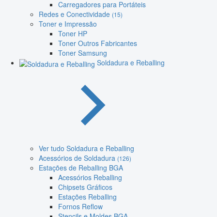
Carregadores para Portáteis
Redes e Conectividade
(15)
Toner e Impressão
Toner HP
Toner Outros Fabricantes
Toner Samsung
Soldadura e Reballing
Ver tudo Soldadura e Reballing
Acessórios de Soldadura
(126)
Estações de Reballing BGA
Acessórios Reballing
Chipsets Gráficos
Estações Reballing
Fornos Reflow
Stencils e Moldes BGA