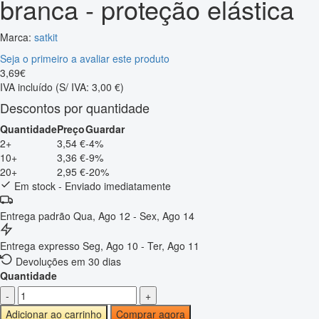
branca - proteção elástica
Marca:
satkit
Seja o primeiro a avaliar este produto
3
,
69
€
IVA incluído
(S/ IVA: 3,00 €)
Descontos por quantidade
Quantidade
Preço
Guardar
2+
3,54 €
-4%
10+
3,36 €
-9%
20+
2,95 €
-20%
Em stock - Enviado imediatamente
Entrega padrão
Qua, Ago 12 - Sex, Ago 14
Entrega expresso
Seg, Ago 10 - Ter, Ago 11
Devoluções em 30 dias
Quantidade
-
+
Adicionar ao carrinho
Comprar agora