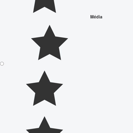
Média