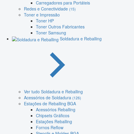
Carregadores para Portáteis
Redes e Conectividade
(15)
Toner e Impressão
Toner HP
Toner Outros Fabricantes
Toner Samsung
Soldadura e Reballing
Ver tudo Soldadura e Reballing
Acessórios de Soldadura
(126)
Estações de Reballing BGA
Acessórios Reballing
Chipsets Gráficos
Estações Reballing
Fornos Reflow
Stencils e Moldes BGA