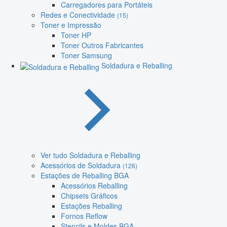
Carregadores para Portáteis
Redes e Conectividade
(15)
Toner e Impressão
Toner HP
Toner Outros Fabricantes
Toner Samsung
Soldadura e Reballing
Ver tudo Soldadura e Reballing
Acessórios de Soldadura
(126)
Estações de Reballing BGA
Acessórios Reballing
Chipsets Gráficos
Estações Reballing
Fornos Reflow
Stencils e Moldes BGA