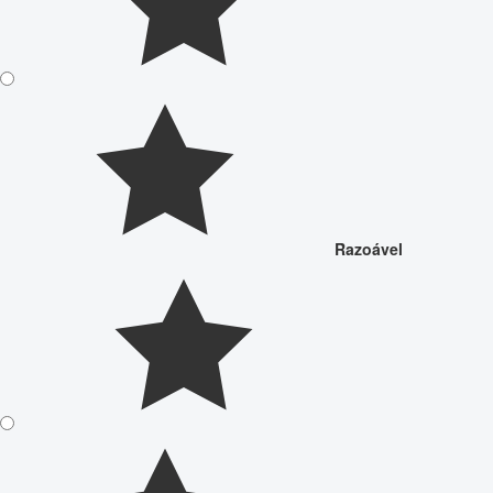
Razoável