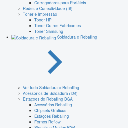
Carregadores para Portáteis
Redes e Conectividade
(15)
Toner e Impressão
Toner HP
Toner Outros Fabricantes
Toner Samsung
Soldadura e Reballing
Ver tudo Soldadura e Reballing
Acessórios de Soldadura
(126)
Estações de Reballing BGA
Acessórios Reballing
Chipsets Gráficos
Estações Reballing
Fornos Reflow
Stencils e Moldes BGA