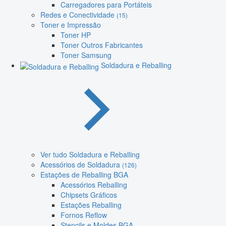
Carregadores para Portáteis
Redes e Conectividade
(15)
Toner e Impressão
Toner HP
Toner Outros Fabricantes
Toner Samsung
Soldadura e Reballing
Ver tudo Soldadura e Reballing
Acessórios de Soldadura
(126)
Estações de Reballing BGA
Acessórios Reballing
Chipsets Gráficos
Estações Reballing
Fornos Reflow
Stencils e Moldes BGA