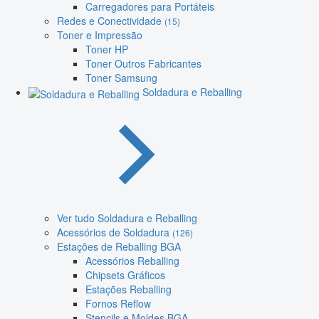
Carregadores para Portáteis
Redes e Conectividade
(15)
Toner e Impressão
Toner HP
Toner Outros Fabricantes
Toner Samsung
Soldadura e Reballing
Ver tudo Soldadura e Reballing
Acessórios de Soldadura
(126)
Estações de Reballing BGA
Acessórios Reballing
Chipsets Gráficos
Estações Reballing
Fornos Reflow
Stencils e Moldes BGA