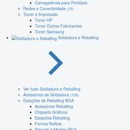
Carregadores para Portáteis
Redes e Conectividade
(15)
Toner e Impressão
Toner HP
Toner Outros Fabricantes
Toner Samsung
Soldadura e Reballing
Ver tudo Soldadura e Reballing
Acessórios de Soldadura
(126)
Estações de Reballing BGA
Acessórios Reballing
Chipsets Gráficos
Estações Reballing
Fornos Reflow
Stencils e Moldes BGA