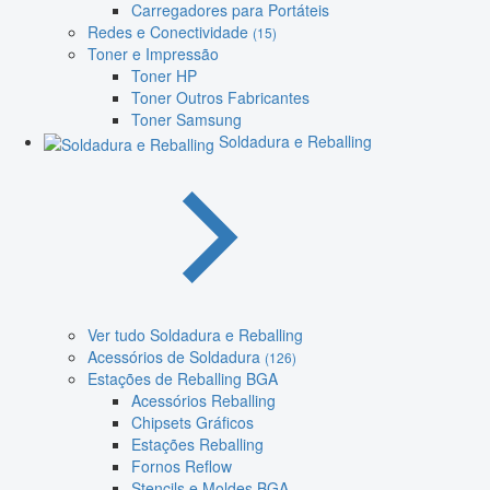
Carregadores para Portáteis
Redes e Conectividade
(15)
Toner e Impressão
Toner HP
Toner Outros Fabricantes
Toner Samsung
Soldadura e Reballing
Ver tudo Soldadura e Reballing
Acessórios de Soldadura
(126)
Estações de Reballing BGA
Acessórios Reballing
Chipsets Gráficos
Estações Reballing
Fornos Reflow
Stencils e Moldes BGA