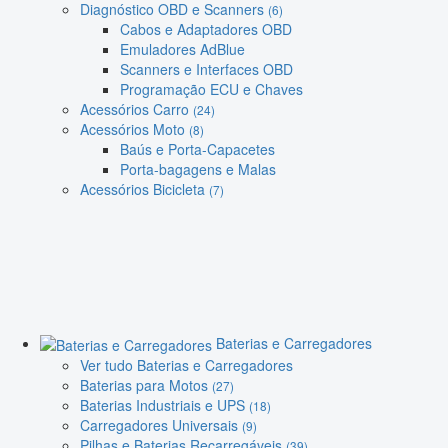
Diagnóstico OBD e Scanners
(6)
Cabos e Adaptadores OBD
Emuladores AdBlue
Scanners e Interfaces OBD
Programação ECU e Chaves
Acessórios Carro
(24)
Acessórios Moto
(8)
Baús e Porta-Capacetes
Porta-bagagens e Malas
Acessórios Bicicleta
(7)
Baterias e Carregadores
Ver tudo Baterias e Carregadores
Baterias para Motos
(27)
Baterias Industriais e UPS
(18)
Carregadores Universais
(9)
Pilhas e Baterias Recarregáveis
(39)