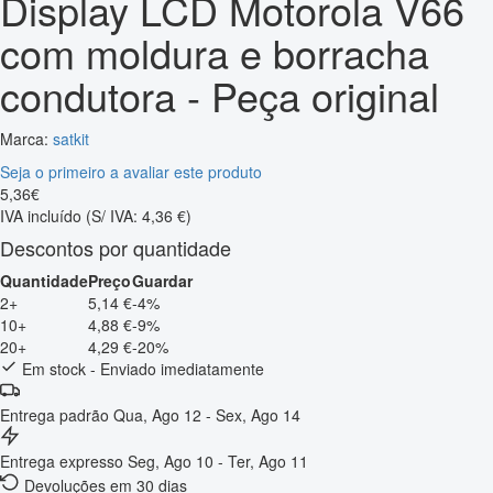
Display LCD Motorola V66
com moldura e borracha
condutora - Peça original
Marca:
satkit
Seja o primeiro a avaliar este produto
5
,
36
€
IVA incluído
(S/ IVA: 4,36 €)
Descontos por quantidade
Quantidade
Preço
Guardar
2+
5,14 €
-4%
10+
4,88 €
-9%
20+
4,29 €
-20%
Em stock - Enviado imediatamente
Entrega padrão
Qua, Ago 12 - Sex, Ago 14
Entrega expresso
Seg, Ago 10 - Ter, Ago 11
Devoluções em 30 dias