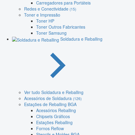
Carregadores para Portáteis
Redes e Conectividade
(15)
Toner e Impressão
Toner HP
Toner Outros Fabricantes
Toner Samsung
Soldadura e Reballing
Ver tudo Soldadura e Reballing
Acessórios de Soldadura
(126)
Estações de Reballing BGA
Acessórios Reballing
Chipsets Gráficos
Estações Reballing
Fornos Reflow
Stencils e Moldes BGA